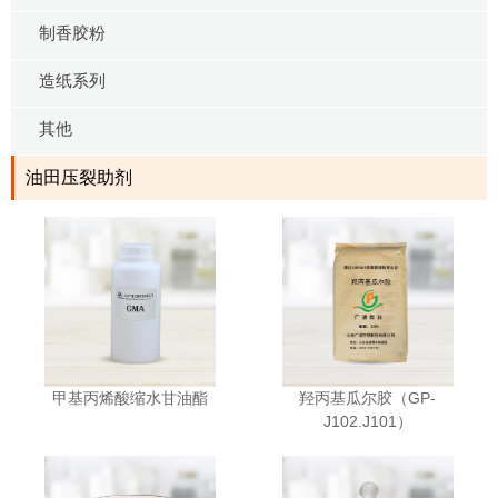
制香胶粉
造纸系列
其他
油田压裂助剂
甲基丙烯酸缩水甘油酯
羟丙基瓜尔胶（GP-
J102.J101）