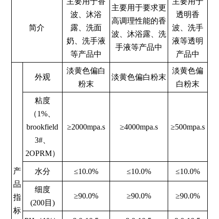
主要用于香
主要用于
主要用于要求更
波、沐浴
透明香
高调理性能的香
简介
露、洗面
波、洗手
波、沐浴露、洗
奶、洗手液
液等透明
手液等产品中
等产品中
产品中
淡黄色偏白
淡黄色偏
外观
淡黄色偏白粉末
粉末
白粉末
粘度
（1%、
brookfield
≥2000mpa.s
≥4000mpa.s
≥500mpa.s
3#、
2OPRM）
产
水分
≤10.0%
≤10.0%
≤10.0%
品
细度
≥90.0%
≥90.0%
≥90.0%
指
(200目)
标