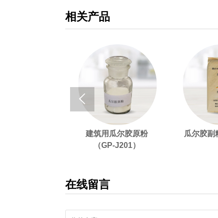
相关产品

建筑用瓜尔胶原粉
瓜尔胶副粉(GP-J301)
（GP-J201）
在线留言