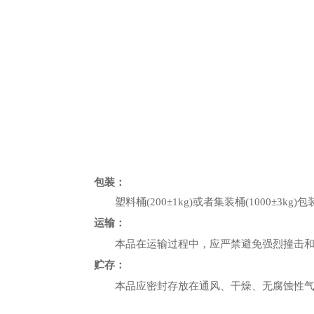
包装：
塑料桶(200±1kg)或者集装桶(1000±3kg)包
运输：
本品在运输过程中，应严禁避免强烈撞击和
贮存：
本品应密封存放在通风、干燥、无腐蚀性气