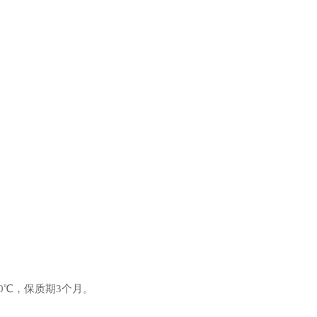
0℃，保质期3个月。