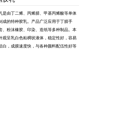
乳是由丁二烯、丙烯腈、甲基丙烯酸等单体
制成的特种胶乳。产品广泛应用于丁腈手
套、粉沫橡胶、印染、造纸等多种制品。本
外观呈乳白色粘稠状液体，稳定性好，容易
洁白，成膜速度快，与各种颜料配伍性好等