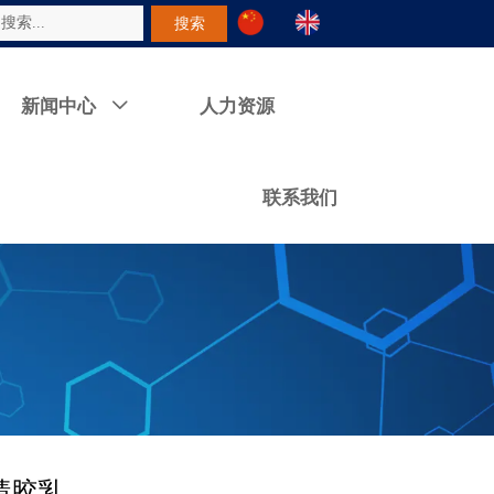
搜索
新闻中心
人力资源

联系我们
腈胶乳