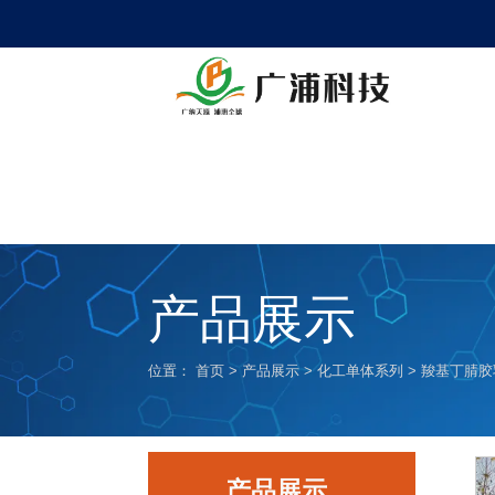
产品展示
位置：
首页
>
产品展示
>
化工单体系列
>
羧基丁腈胶
产品展示