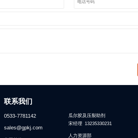
联系我们
瓜尔胶及压裂助剂
0533-7781142
宋经理 13235330231
sales@gpkj.com
人力资源部