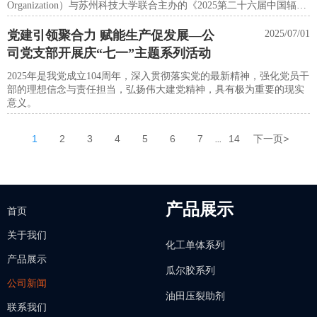
Organization）与苏州科技大学联合主办的​《2025第二十六届中国辐射
固化年会（RadTech China 2025）》​在江苏苏州香格里拉大酒店成功举
行。作为辐射固化行业的重要年度盛会，本次会议汇聚了国内外顶尖
党建引领聚合力 赋能生产促发展—公
2025/07/01
专家、学者及产业链上下游企业，共同探讨辐射固化技术的最新进
司党支部开展庆“七一”主题系列活动
展、市场趋势与未来方向。
2025年是我党成立104周年，深入贯彻落实党的最新精神，强化党员干
部的理想信念与责任担当，弘扬伟大建党精神，具有极为重要的现实
意义。
1
2
3
4
5
6
7
14
下一页
>
...
产品展示
首页
关于我们
化工单体系列
产品展示
瓜尔胶系列
公司新闻
油田压裂助剂
联系我们