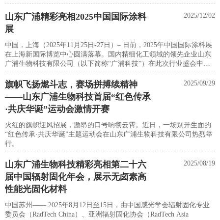
过程研究所研究员付善飞。
山东广浦精彩亮相2025中国国际涂料
2025/12/02
展
中国，上海（2025年11月25日-27日）– 日前，2025年中国国际涂料展
在上海新国际博览中心圆满落幕。国内精细化工领域的领先企业山东
广浦生物科技有限公司（以下简称“广浦科技”）在此次行业盛会中精
彩亮相，其重点展示的核心产品——新一代无氯GMA（甲基丙烯酸缩
水甘油酯），以及首次正式推出的三款高性能新材料4-甲基-1-戊烯
旗帜飞扬燃斗志，赛场拼搏续精神
2025/09/29
（4MP-1）、丙烯酸缩水甘油酯（GA）和丙烯酸（缩水甘油氧）乙
——山东广浦生物科技首届“红色传承
酯，在展会期间吸引了大量海内外客户与行业专家的驻足咨询，成为
·共庆华诞”运动会激情开赛
现场焦点之一，取得了显著的参展成果。
火红的旗帜迎风招展，激昂的口号响彻云霄。近日，一场别开生面的
“红色传承·共庆华诞”主题运动会在山东广浦生物科技有限公司热烈举
行。
山东广浦生物科技精彩亮相第二十六
2025/08/19
届中国辐射固化年会，展示无卤素高
性能光固化材料​
中国苏州—— 2025年8月12日至15日，由中国感光学会辐射固化专业
委员会（RadTech China）、亚洲辐射固化协会（RadTech Asia