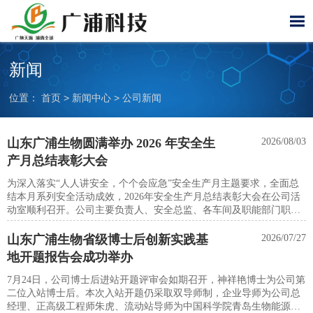

新闻
位置：
首页
>
新闻中心
>
公司新闻
山东广浦生物圆满举办 2026 年安全生
2026/08/03
产月总结表彰大会
为深入落实“人人讲安全，个个会应急”安全生产月主题要求，全面总
结本月系列安全活动成效，2026年安全生产月总结表彰大会在公司活
动室顺利召开。公司主要负责人、安全总监、各车间及职能部门职工
代表参加本次会议。
山东广浦生物省级博士后创新实践基
2026/07/27
地开题报告会成功举办
7月24日，公司博士后进站开题评审会如期召开，神祥艳博士为公司第
二位入站博士后。本次入站开题仍采取双导师制，企业导师为公司总
经理、正高级工程师朱虎、流动站导师为中国科学院青岛生物能源与