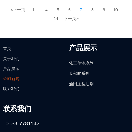
发的《非常规油气压裂用材料关键技术创新与应用》项目荣获2020年
度淄博市重大科技创新成果三等奖。
<
上一页
1
4
5
6
7
8
9
10
...
...
14
下一页
>
产品展示
首页
关于我们
化工单体系列
产品展示
瓜尔胶系列
公司新闻
油田压裂助剂
联系我们
联系我们
0533-7781142