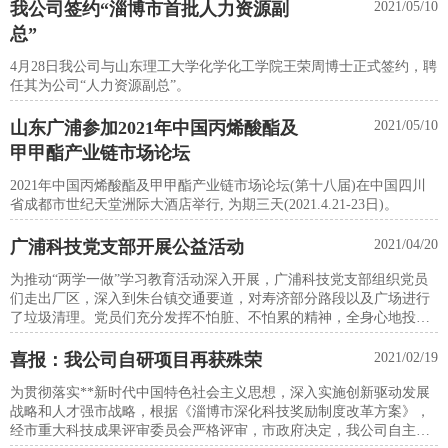
我公司签约“淄博市首批人力资源副
2021/05/10
总”
4月28日我公司与山东理工大学化学化工学院王荣周博士正式签约，聘
任其为公司“人力资源副总”。
山东广浦参加2021年中国丙烯酸酯及
2021/05/10
甲甲酯产业链市场论坛
2021年中国丙烯酸酯及甲甲酯产业链市场论坛(第十八届)在中国四川
省成都市世纪天堂洲际大酒店举行, 为期三天(2021.4.21-23日)。
广浦科技党支部开展公益活动
2021/04/20
为推动“两学一做”学习教育活动深入开展，广浦科技党支部组织党员
们走出厂区，深入到朱台镇交通要道，对寿济部分路段以及广场进行
了垃圾清理。党员们充分发挥不怕脏、不怕累的精神，全身心地投入
到义务劳动中。
喜报：我公司自研项目再获殊荣
2021/02/19
为贯彻落实**新时代中国特色社会主义思想，深入实施创新驱动发展
战略和人才强市战略，根据《淄博市深化科技奖励制度改革方案》，
经市重大科技成果评审委员会严格评审，市政府决定，我公司自主研