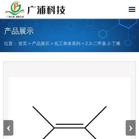

产品展示
位置：
首页
>
产品展示
>
化工单体系列
>
2,3-二甲基-2-丁烯
‹
›