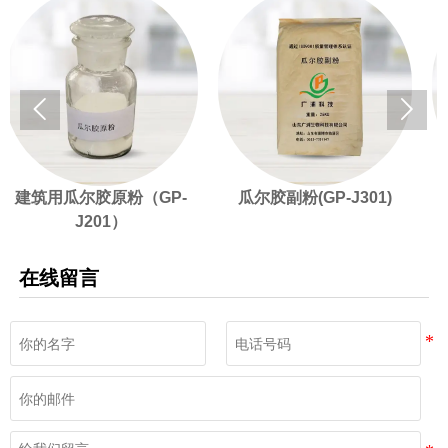


瓜尔胶原粉（GP-
瓜尔胶副粉(GP-J301)
羟丙基瓜
J201）
J10
在线留言