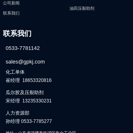
公司新闻
油田压裂助剂
联系我们
联系我们
0533-7781142
sales@gpkj.com
化工单体
崔经理 18653320816
瓜尔胶及压裂助剂
宋经理 13235330231
人力资源部
孙经理 0533-7785277
地址：山东省淄博市临淄区朱台工业区