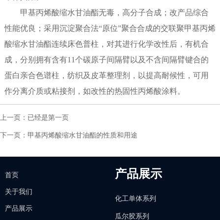
甲基丙烯酸缩水甘油酯无毒，高分子合成；改产品综合
性能优良；采用沉淀聚合法“原位”聚合合成的交联聚甲基丙烯
酸缩水甘油酯连续床色普柱，对其进行化学改性后，有机合
成，分别拥有含有11个碳原子间隔臂以及不含间隔臂键合的
蛋白亲合色谱柱，纺织及皮革整理剂，以提高耐候性，可用
作分离介质或粘接剂，如改性的热固性丙烯酸涂料。
上一页：已经是第一页
下一页：
甲基丙烯酸缩水甘油酯的性质和用途
产品展示
首页
关于我们
化工单体系列
产品展示
瓜尔胶系列