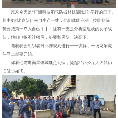
原来今天是“广浦科技消气防器材技能比武”举行的日子。
其中8支比赛队伍来自生产一线，他们体能充沛，技能熟练，
势要把第一夺入自己手中；还有一支是分析室组成的女子战
队，她们巾帼不让须眉，势要和男队一决高下。
随着赛会组织者对比赛规则进行一一讲解，一场龙争虎
斗马上就要开始。
你看他防毒面罩佩戴规范到位，提起2台8公斤灭火器仍
旧健步如飞。