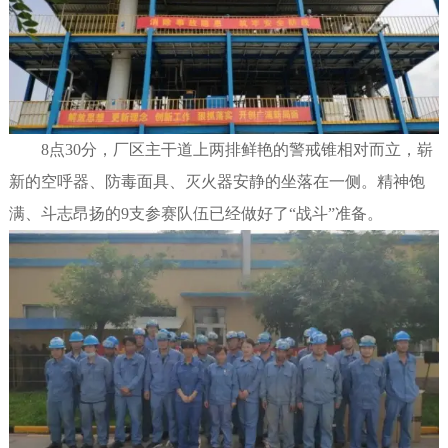
8点30分，厂区主干道上两排鲜艳的警戒锥相对而立，崭
新的空呼器、防毒面具、灭火器安静的坐落在一侧。精神饱
满、斗志昂扬的9支参赛队伍已经做好了“战斗”准备。