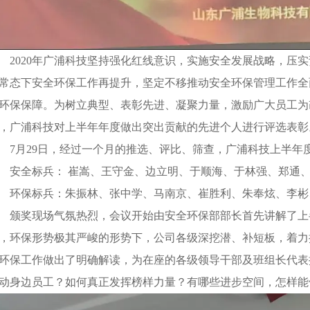
2020年广浦科技坚持强化红线意识，实施安全发展战略，压
常态下安全环保工作再提升，坚定不移推动安全环保管理工作全
环保保障。为树立典型、表彰先进、凝聚力量，激励广大员工为
，广浦科技对上半年年度做出突出贡献的先进个人进行评选表彰
7月29日，经过一个月的推选、评比、筛查，广浦科技上半年
安全标兵： 崔嵩、王守金、边立明、于顺海、于林强、郑通
环保标兵：朱振林、张中学、马南京、崔胜利、朱奉炫、李彬
颁奖现场气氛热烈，会议开始由安全环保部部长首先讲解了上
，环保形势极其严峻的形势下，公司各级深挖潜、补短板，着力
环保工作做出了明确解读，为在座的各级领导干部及班组长代表
动身边员工？如何真正发挥榜样力量？有哪些进步空间，怎样能