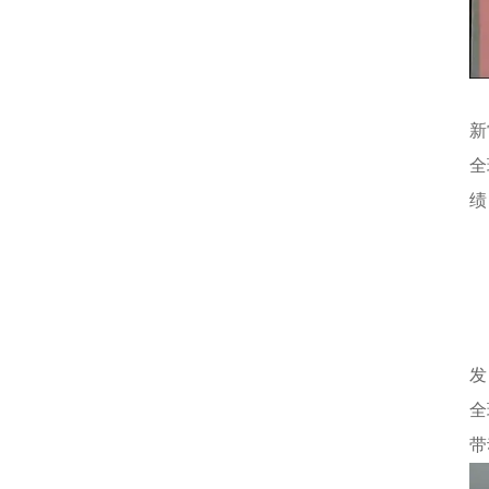
新
全
绩
发
全
带