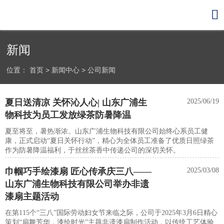

新闻
位置：
首页
>
新闻中心
>
公司新闻
夏日送清凉 关怀沁人心| 山东广浦生
2025/06/19
物科技为员工发放绿茶防暑降温
夏至将至，暑热渐浓。山东广浦生物科技有限公司始终心系员工健
康，正式启动“夏日关怀行动”，精心为全体员工准备了优质日照绿茶
作为防暑降温福利，于丝丝茶香中传递公司的深切关怀。
巾帼巧手绘漆扇 匠心传承庆三八‌——
2025/03/08
山东广浦生物科技有限公司举办非遗
漆扇主题活动
在第115个“三八”国际劳动妇女节来临之际，公司于2025年3月6日精心
策划‌“扇舞芳华，漆绘时光”主题非遗漆扇制作活动，以传统工艺体验