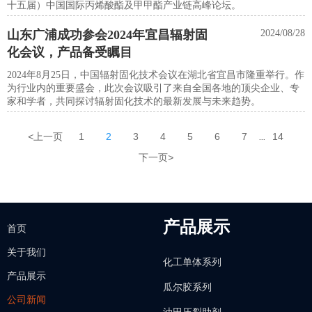
十五届）中国国际丙烯酸酯及甲甲酯产业链高峰论坛。
山东广浦成功参会2024年宜昌辐射固
2024/08/28
化会议，产品备受瞩目
2024年8月25日，中国辐射固化技术会议在湖北省宜昌市隆重举行。作
为行业内的重要盛会，此次会议吸引了来自全国各地的顶尖企业、专
家和学者，共同探讨辐射固化技术的最新发展与未来趋势。
<
上一页
1
2
3
4
5
6
7
14
...
下一页
>
产品展示
首页
关于我们
化工单体系列
产品展示
瓜尔胶系列
公司新闻
油田压裂助剂