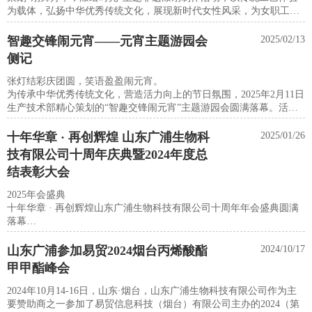
为载体，弘扬中华优秀传统文化，展现新时代女性风采，为女职工送
上节日祝福与艺术熏陶。
智趣交锋闹元宵——元宵主题游园会
2025/02/13
侧记
张灯结彩庆团圆，笑语盈盈闹元宵。
为传承中华优秀传统文化，营造活力向上的节日氛围，2025年2月11日
生产技术部精心策划的“智趣交锋闹元宵”主题游园会圆满落幕。活动
巧妙融合元宵民俗与安全知识，打造了一场别开生面的文化盛宴。
十年华章 · 再创辉煌 山东广浦生物科
2025/01/26
技有限公司十周年庆典暨2024年度总
结表彰大会
2025年会盛典
十年华章 · 再创辉煌山东广浦生物科技有限公司十周年年会盛典圆满
落幕
聚势谋远 · 逐梦新程
山东广浦参加易贸2024烟台丙烯酸酯
2024/10/17
甲甲酯峰会
2024年10月14-16日，山东·烟台，山东广浦生物科技有限公司作为主
要赞助商之一参加了易贸信息科技（烟台）有限公司主办的2024（第