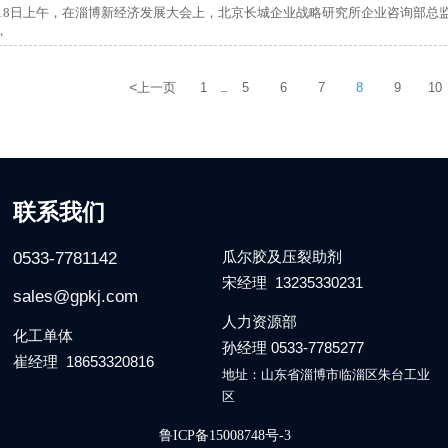
月18日上午，在淄博新经济发展大会上，北京长城企业战略研究所企业咨询部总监
，
<
上一页
1
5
6
7
8
9
10
...
联系我们
瓜尔胶及压裂助剂
0533-7781142
宋经理 13235330231
sales@gpkj.com
人力资源部
化工单体
孙经理 0533-7785277
崔经理 18653320816
地址：山东省淄博市临淄区朱台工业
区
鲁ICP备15008748号-3