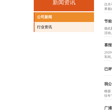
新闻资讯
日月
界朋
公司新闻
节前
行业资讯
值此
活动
喜报
20
车间
已评
我公
根据
往年
广浦