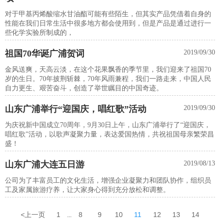
对于甲基丙烯酸缩水甘油酯可能有些陌生，但其实产品凭借着自身的
性能在我们日常生活中很多地方都会使用到，但是产品是通过进行一
些化学实验所制成的，
祖国70华诞广浦贺词
2019/09/30
金风送爽，天高云淡，在这个花果飘香的季节里，我们迎来了祖国70
岁的生日。70年披荆斩棘，70年风雨兼程，我们一路走来，中国人民
自力更生、艰苦奋斗，创造了举世瞩目的中国奇迹。
山东广浦举行“迎国庆，唱红歌”活动
2019/09/30
为庆祝新中国成立70周年，9月30日上午，山东广浦举行了“迎国庆，
唱红歌”活动，以歌声凝聚力量，表达爱国热情，共祝祖国母亲繁荣昌
盛！
山东广浦大连五日游
2019/08/13
公司为了丰富员工的文化生活，增强企业凝聚力和团队协作，组织员
工及家属旅游疗养，让大家身心得到充分放松和调整。
<
上一页
1
8
9
10
11
12
13
14
...