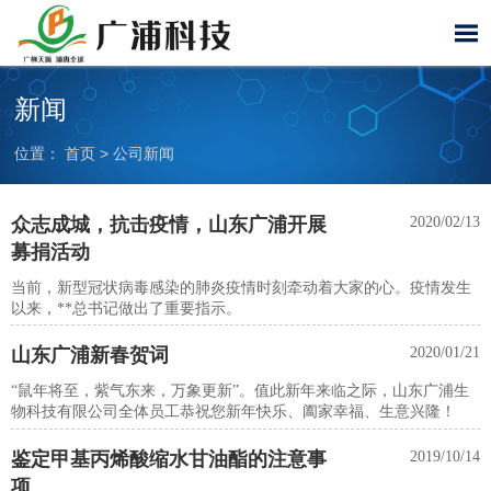

新闻
位置：
首页
>
公司新闻
众志成城，抗击疫情，山东广浦开展
2020/02/13
募捐活动
当前，新型冠状病毒感染的肺炎疫情时刻牵动着大家的心。疫情发生
以来，**总书记做出了重要指示。
山东广浦新春贺词
2020/01/21
“鼠年将至，紫气东来，万象更新”。值此新年来临之际，山东广浦生
物科技有限公司全体员工恭祝您新年快乐、阖家幸福、生意兴隆！
鉴定甲基丙烯酸缩水甘油酯的注意事
2019/10/14
项