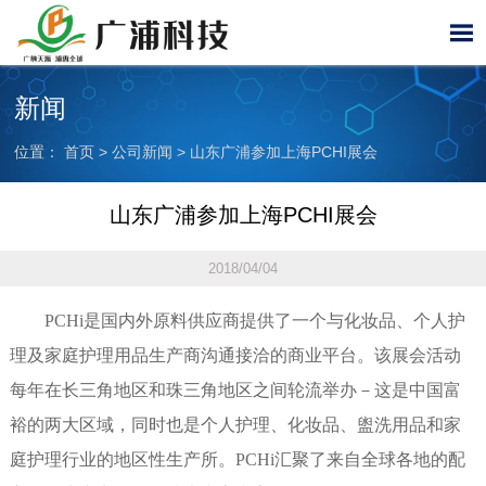

新闻
位置：
首页
>
公司新闻
>
山东广浦参加上海PCHI展会
山东广浦参加上海PCHI展会
2018/04/04
PCHi是国内外原料供应商提供了一个与化妆品、个人护
理及家庭护理用品生产商沟通接洽的商业平台。该展会活动
每年在长三角地区和珠三角地区之间轮流举办－这是中国富
裕的两大区域，同时也是个人护理、化妆品、盥洗用品和家
庭护理行业的地区性生产所。PCHi汇聚了来自全球各地的配