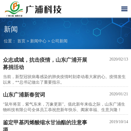

新闻
位置：
首页
>
新闻中心
>
公司新闻
众志成城，抗击疫情，山东广浦开展
2020/02/13
募捐活动
当前，新型冠状病毒感染的肺炎疫情时刻牵动着大家的心。疫情发生
以来，**总书记做出了重要指示。
山东广浦新春贺词
2020/01/21
“鼠年将至，紫气东来，万象更新”。值此新年来临之际，山东广浦生
物科技有限公司全体员工恭祝您新年快乐、阖家幸福、生意兴隆！
鉴定甲基丙烯酸缩水甘油酯的注意事
2019/10/14
项