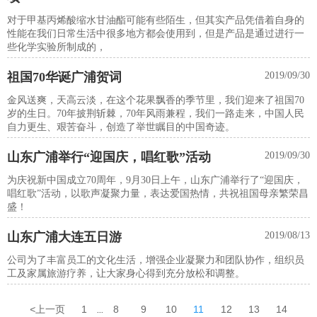
对于甲基丙烯酸缩水甘油酯可能有些陌生，但其实产品凭借着自身的
性能在我们日常生活中很多地方都会使用到，但是产品是通过进行一
些化学实验所制成的，
祖国70华诞广浦贺词
2019/09/30
金风送爽，天高云淡，在这个花果飘香的季节里，我们迎来了祖国70
岁的生日。70年披荆斩棘，70年风雨兼程，我们一路走来，中国人民
自力更生、艰苦奋斗，创造了举世瞩目的中国奇迹。
山东广浦举行“迎国庆，唱红歌”活动
2019/09/30
为庆祝新中国成立70周年，9月30日上午，山东广浦举行了“迎国庆，
唱红歌”活动，以歌声凝聚力量，表达爱国热情，共祝祖国母亲繁荣昌
盛！
山东广浦大连五日游
2019/08/13
公司为了丰富员工的文化生活，增强企业凝聚力和团队协作，组织员
工及家属旅游疗养，让大家身心得到充分放松和调整。
<
上一页
1
8
9
10
11
12
13
14
...